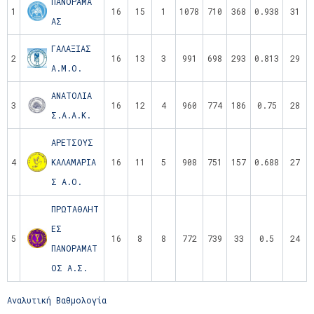
ΠΑΝΟΡΑΜΑ
1
16
15
1
1078
710
368
0.938
31
ΑΣ
ΓΑΛΑΞΙΑΣ
2
16
13
3
991
698
293
0.813
29
Α.Μ.Ο.
ΑΝΑΤΟΛΙΑ
3
16
12
4
960
774
186
0.75
28
Σ.Α.Α.Κ.
ΑΡΕΤΣΟΥΣ
4
ΚΑΛΑΜΑΡΙΑ
16
11
5
908
751
157
0.688
27
Σ Α.Ο.
ΠΡΩΤΑΘΛΗΤ
ΕΣ
5
16
8
8
772
739
33
0.5
24
ΠΑΝΟΡΑΜΑΤ
ΟΣ Α.Σ.
Αναλυτική Βαθμολογία