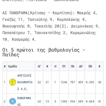
ΑΣ ΠΑΝΟΡΑΜΑ(Κρίτσας – Καμπίτση): Μακρής 4,
Γκαζάς 11, Τασιούλης 9, Κομπολάκης 4,
Βακουφτσής 8, Τοκατλής 20(2), Δαιμονάκος 9,
Παπαπέτρου 7, Τσανακτσίδης 2, Καραμανώλης
10, Κοσμαράς 4.
Οι 5 πρώτοι της βαθμολογίας -
Παίδες
#
Ομάδα
ΑΓ
Ν
Η
ΠΥ
ΠΚ
ΔΠ
ΠΝ
Β
ΑΡΕΤΣΟΥΣ
1
ΚΑΛΑΜΑΡΙΑ
22
21
1
1246
787
459
0.955
43
Σ Α.Ο.
ΠΑΝΟΡΑΜΑ
2
22
19
3
1383
994
389
0.864
41
ΑΣ