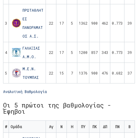
ΠΡΩΤΑΘΛΗΤ
ΕΣ
3
22
17
5
1362
900
462
0.773
39
ΠΑΝΟΡΑΜΑΤ
ΟΣ Α.Σ.
ΓΑΛΑΞΙΑΣ
4
22
17
5
1200
857
343
0.773
39
Α.Μ.Ο.
Μ.Ε.Ν.
5
22
15
7
1376
900
476
0.682
37
ΤΟΥΜΠΑΣ
Αναλυτική Βαθμολογία
Οι 5 πρώτοι της βαθμολογίας -
Έφηβοι
#
Ομάδα
Αγ
Ν
Η
ΠΥ
ΠΚ
ΔΠ
ΠΝ
Β