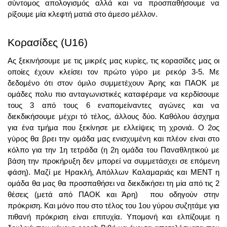
σύντομος απολογισμός αλλά και να προσπαθήσουμε να 
ρίξουμε μία κλεφτή ματιά στο άμεσο μέλλον. 
Κορασίδες (U16)
Ας ξεκινήσουμε με τις μικρές μας κυρίες, τις κορασίδες μας οι 
οποίες έχουν κλείσει τον πρώτο γύρο με ρεκόρ 3-5. Με 
δεδομένο ότι στον όμιλο συμμετέχουν Άρης και ΠΑΟΚ με 
ομάδες πολυ πιο ανταγωνιστικές καταφέραμε να κερδίσουμε 
τους 3 από τους 6 εναπομείναντες αγώνες και να 
διεκδικήσουμε μέχρι τό τέλος, άλλους δύο. Καθόλου άσχημα 
για ένα τμήμα που ξεκίνησε με ελλείψεις τη χρονιά. Ο 2ος 
γύρος θα βρει την ομάδα μας ενισχυμένη και πλέον είναι στο 
κόλπο για την 1η τετράδα (η 2η ομάδα του Παναθλητικού με 
βάση την προκήρυξη δεν μπορεί να συμμετάσχει σε επόμενη 
φάση). Μαζί με Ηρακλή, Απόλλων Καλαμαριάς και ΜΕΝΤ η 
ομάδα θα μας θα προσπαθήσει να διεκδικήσει τη μία από τις 2 
θέσεις (μετά από ΠΑΟΚ και Άρη)  που οδηγούν στην 
πρόκριση. Και μόνο που στο τέλος του 1ου γύρου συζητάμε για 
πιθανή πρόκριση είναι επιτυχία. Υπομονή και ελπίζουμε η 