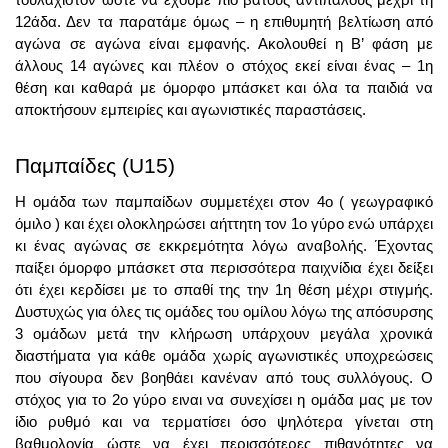
12άδα. Δεν τα παρατάμε όμως – η επιθυμητή βελτίωση από 
αγώνα σε αγώνα είναι εμφανής. Ακολουθεί η Β’ φάση με 
άλλους 14 αγώνες και πλέον ο στόχος εκεί είναι ένας – 1η 
θέση και καθαρά με όμορφο μπάσκετ και όλα τα παιδιά να 
αποκτήσουν εμπειρίες και αγωνιστικές παραστάσεις. 
Παμπαίδες (U15)
Η ομάδα των παμπαίδων συμμετέχει στον 4ο ( γεωγραφικό 
όμιλο ) και έχει ολοκληρώσει αήττητη τον 1ο γύρο ενώ υπάρχει 
κι ένας αγώνας σε εκκρεμότητα λόγω αναβολής. Έχοντας 
παίξει όμορφο μπάσκετ στα περισσότερα παιχνίδια έχει δείξει 
ότι έχει κερδίσει με το σπαθί της την 1η θέση μέχρι στιγμής. 
Δυστυχώς για όλες τις ομάδες του ομίλου λόγω της απόσυρσης 
3 ομάδων μετά την κλήρωση υπάρχουν μεγάλα χρονικά 
διαστήματα για κάθε ομάδα χωρίς αγωνιστικές υποχρεώσεις 
που σίγουρα δεν βοηθάει κανέναν από τους συλλόγους. Ο 
στόχος για το 2ο γύρο ειναι να συνεχίσει η ομάδα μας με τον 
ίδιο ρυθμό και να τερματίσει όσο ψηλότερα γίνεται στη 
βαθμολογία ώστε να έχει περισσότερες πιθανότητες να 