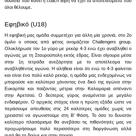
δουλειά που κάνει η coach Βιβή να έχει τα αποτελέσματα που 
όλοι θέλουμε. 
Εφηβικό (U18)
Η εφηβική μας ομάδα συμμετέχει για άλλη μία χρονιά, στο 2ο 
όμιλο ο οποιος από φέτος ονομάζεται Challengers group. 
Ολοκλήρωσε τον 1ο γύρο με ρεκόρ 4-3 ενώ έχει αναβληθεί ο 
αγώνας με τη Σταυρούπολη εκτός έδρας. Είναι σίγουρα μέσα 
στην 1η τετράδα ανεξάρτητα με το αποτέλεσμα του 
αναβληθέντος αγώνα. Η αλήθεια είναι ότι ενώ το 4-3 φαίνεται 
και είναι ένα πολύ καλό ρεκόρ, η ομάδα μας ενδεχομένως να 
μπορούσε και καλύτερα χάνοντας ένα δικό της αγώνα στην 
Ευκαρπία και παίζοντας μέτρια στην Καλαμαριά απέναντι 
στην Αρετσού. Ο δεύτερος γύρος αναμένεται με μεγάλο 
ενδιαφέρον. Ο αρχικός στόχος είναι η πρώτη εξάδα ώστε να 
περάσουμε απευθείας στις 24 καλύτερες ομάδες χωρίς να 
χρειαστεί να αγωνιστούμε στη Β’ Φάση. Το όσο το δυνατόν 
καλύτερο πλασάρισμα θα ανεβάσει τις πιθανότητές μας να 
προχωρήσουμε πολύ περισσότερο στη διοργάνωση αλλά 
αυτά θα τα δούμε και στην πορεία. 