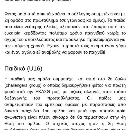
Φέτος μετά από αρκετά χρόνια, ο σύλλογος συμμετέχει και με 
2η ομάδα στο πρωτάθλημα (σε γεωγραφικό όμιλο). Τα παιδιά 
που είναι νεότερης ηλικίας αξιοποιούν στο έπακρο αυτή την 
ευκαιρία κερδίζοντας πολύτιμο χρόνο παιχνιδιού χωρίς το 
άγχος του αποτελέσματος και παράλληλα προετοιμάζονται για 
την επόμενη χρονιά. Έχουν μπροστά τους ακόμα έναν γύρο 
και έναν αγώνα εξ αναβολής να χαρούν το παιχνίδι!
Παιδικό (U16)
Η παιδική μας ομάδα συμμετέχει και αυτή στο 2ο όμιλο 
(challengers group) ο οποίος δημιουργήθηκε φέτος για πρώτη 
φορά από την ΕΚΑΣΘ μαζί με ριζικές αλλαγές στον τρόπο 
διεξαγωγής του πρωταθλήματος. Οι παίδες μας 
αντιμετώπισαν πιο έμπειρες ομάδες με παραστάσεις από 
δυνατά παιχνίδια 1ου ομίλου και μετά την προτελευταία 
αγωνιστική είναι πλέον σίγουρο ότι θα τερματίσουν στην 4η 
θέση του ομίλου. Ο αρχικός στόχος ήταν η 3η θεση 
τουλάχιστον ώστε να έχουμε πιο βατούς αντιπάλους μέχρι τη 