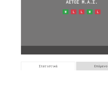
ΑΕΤΟΣ Μ.Α.Σ.
W
L
L
W
L
Στατιστικά
Επόμενο
Post
navigation