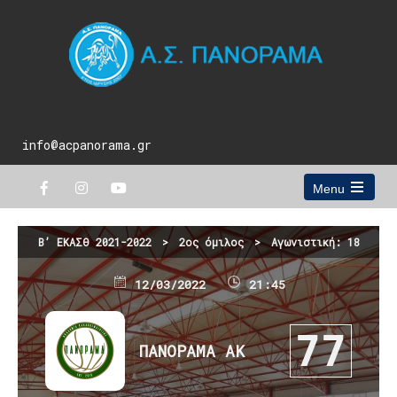
info@acpanorama.gr
Menu
Open
the
main
Β’ ΕΚΑΣΘ 2021-2022
>
2ος όμιλος
>
Αγωνιστική: 18
menu
12/03/2022
21:45
77
ΠΑΝΟΡΑΜΑ ΑΚ