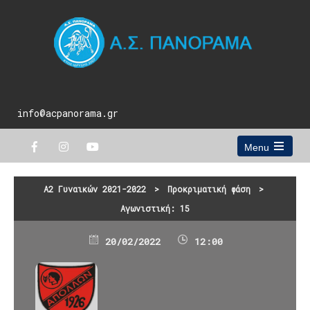
info@acpanorama.gr
Menu
Open
the
main
Α2 Γυναικών 2021-2022
>
Προκριματική φάση
>
menu
Αγωνιστική: 15
20/02/2022
12:00