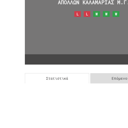
ΑΠΟΛΛΩΝ ΚΑΛΑΜΑΡΙΑΣ Μ.Γ
L
L
W
W
W
Στατιστικά
Επόμενο
Post
navigation