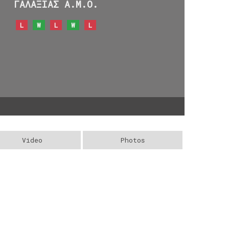
ΓΑΛΑΞΙΑΣ Α.Μ.Ο.
L
W
L
W
L
Video
Photos