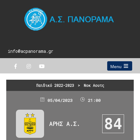
info@acpanorama.gr
Menu
Open
the
main
Παιδικό 2022-2023
>
Νοκ Αουτς
menu
05/04/2023
21:00
84
ΑΡΗΣ Α.Σ.