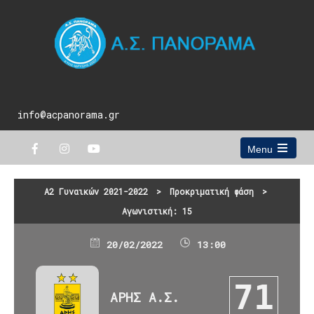
info@acpanorama.gr
Menu
Open
the
main
Α2 Γυναικών 2021-2022
>
Προκριματική φάση
>
menu
Αγωνιστική: 15
20/02/2022
13:00
71
ΑΡΗΣ Α.Σ.