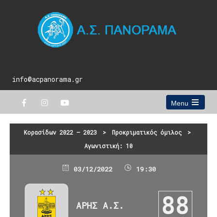
info@acpanorama.gr
Menu
Open
the
main
Κορασίδων 2022 – 2023
>
Προκριματικός όμιλος
>
menu
Αγωνιστική: 10
03/12/2022
19:30
88
ΑΡΗΣ Α.Σ.