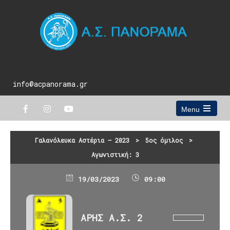
info@acpanorama.gr
Menu
Open
the
main
Γαλανόλευκα Αστέρια – 2023
>
5ος όμιλος
>
menu
Αγωνιστική: 3
19/03/2023
09:00
ΑΡΗΣ Α.Σ. 2