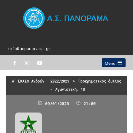
info@acpanorama.gr
Menu
Open
the
main
Α’ ΕΚΑΣΘ Ανδρών – 2022/2023
>
Προκριματικός όμιλος
menu
>
Αγωνιστική: 13
09/01/2023
21:00