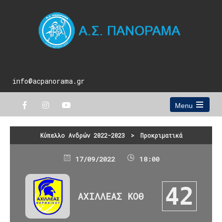
info@acpanorama.gr
Menu
Open
the
main
Κύπελλο Ανδρών 2022-2023
>
Προκριματικά
menu
17/09/2022
18:00
42
ΑΧΙΛΛΕΑΣ ΚΟΘ