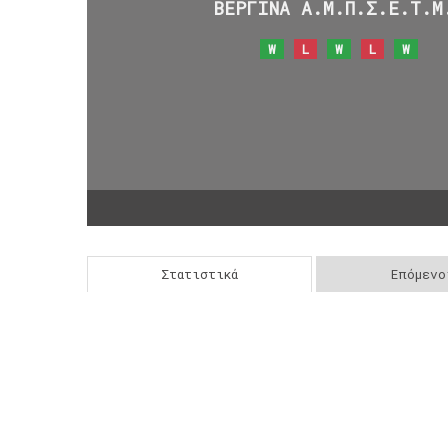
ΒΕΡΓΙΝΑ Α.Μ.Π.Σ.Ε.Τ.Μ
W
L
W
L
W
Στατιστικά
Επόμενο
Post
navigation