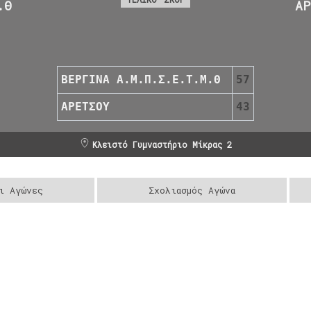
.Θ
ΑΡ
ΒΕΡΓΙΝΑ Α.Μ.Π.Σ.Ε.Τ.Μ.Θ
57
ΑΡΕΤΣΟΥ
43
Κλειστό Γυμναστήριο Μίκρας 2
ι Αγώνες
Σχολιασμός Αγώνα