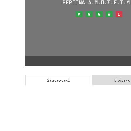
ΒΕΡΓΙΝΑ Α.Μ.Π.Σ.Ε.Τ.Μ
W
W
W
W
L
Στατιστικά
Επόμενο
Post
navigation