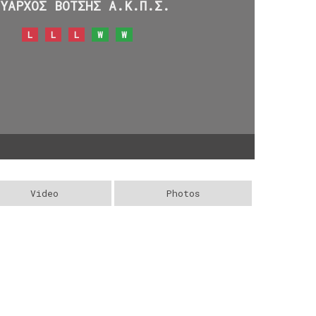
ΑΥΑΡΧΟΣ ΒΟΤΣΗΣ Α.Κ.Π.Σ.
L
L
L
W
W
Video
Photos