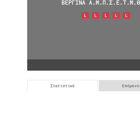
ΒΕΡΓΙΝΑ Α.Μ.Π.Σ.Ε.Τ.Μ.
L
L
L
L
L
Στατιστικά
Επόμενο
Post
navigation