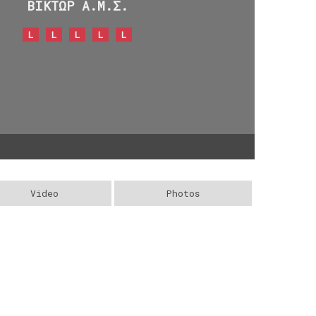
ΒΙΚΤΩΡ Α.Μ.Σ.
L
L
L
L
L
Video
Photos