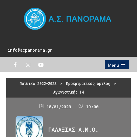
info@acpanorama.gr
Menu
Open
the
main
Παιδικό 2022-2023
>
Προκριματικός όμιλος
>
menu
Αγωνιστική: 14
15/01/2023
19:00
ΓΑΛΑΞΙΑΣ Α.Μ.Ο.