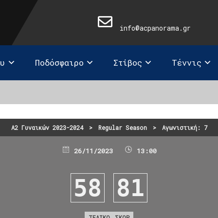
info@acpanorama.gr
ευ
Ποδόσφαιρο
Στίβος
Τέννις
Α2 Γυναικών 2023-2024
>
Regular Season
>
Αγωνιστική: 7
26/11/2023
13:00
58
81
ΤΕΛΙΚΟ ΣΚΟΡ