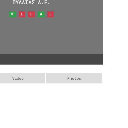
ΠΥΛΑΙΑΣ Α.Ε.
W
L
L
W
L
Video
Photos