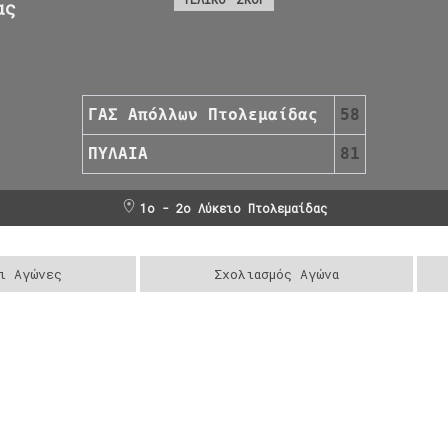
ας
ΓΑΣ Απόλλων Πτολεμαίδας
58
ΠΥΛΑΙΑ
81
1ο - 2ο Λύκειο Πτολεμαίδας
ι Αγώνες
Σχολιασμός Αγώνα