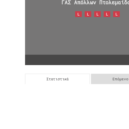
ΓΑΣ Απόλλων Πτολεμαίδ
L
L
L
L
L
Στατιστικά
Επόμενο
Post
navigation