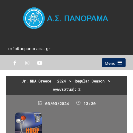
info@acpanorama.gr
Menu
Open
the
main
Jr. NBA Greece – 2024
>
Regular Season
>
menu
Αγωνιστική: 2
03/03/2024
13:30