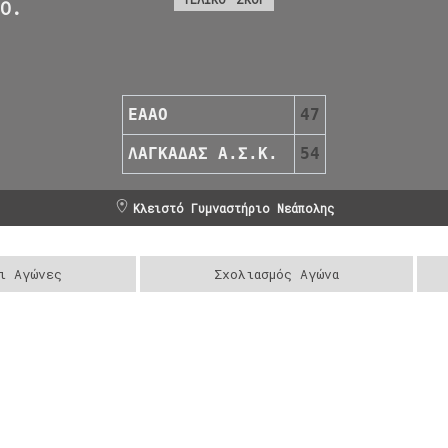
.Ο.
ΕΑΑΟ
47
ΛΑΓΚΑΔΑΣ Α.Σ.Κ.
54
Κλειστό Γυμναστήριο Νεάπολης
ι Αγώνες
Σχολιασμός Αγώνα