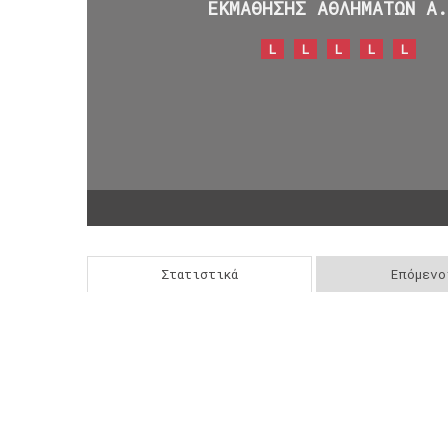
ΕΚΜΑΘΗΣΗΣ ΑΘΛΗΜΑΤΩΝ Α
L
L
L
L
L
Στατιστικά
Επόμενο
Post
navigation