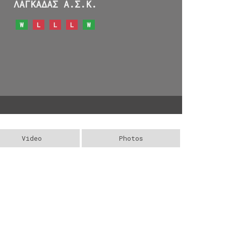
ΛΑΓΚΑΔΑΣ Α.Σ.Κ.
W
L
L
L
W
Video
Photos