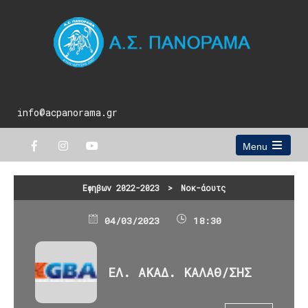
info@acpanorama.gr
Menu
Open
the
main
Εφηβων 2022-2023
>
Νοκ-άουτς
menu
04/03/2023
18:30
ΕΛ. ΑΚΑΔ. ΚΑΛΑΘ/ΣΗΣ