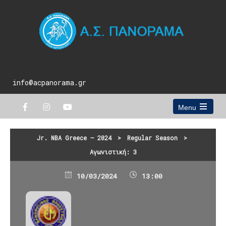
info@acpanorama.gr
Menu
Open
the
main
Jr. NBA Greece – 2024
>
Regular Season
>
menu
Αγωνιστική: 3
10/03/2024
13:00