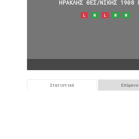
ΗΡΑΚΛΗΣ ΘΕΣ/ΝΙΚΗΣ 1908 
L
W
L
W
W
Στατιστικά
Επόμενο
Post
navigation