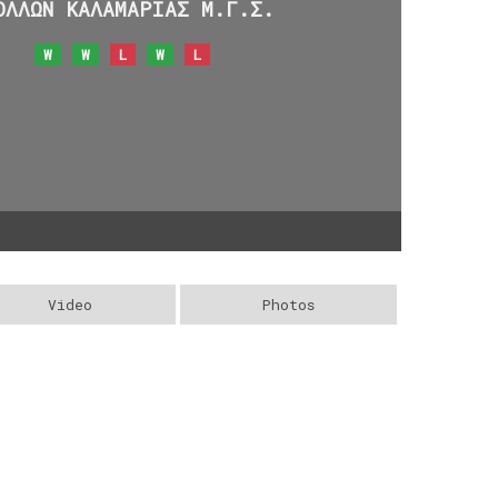
ΟΛΛΩΝ ΚΑΛΑΜΑΡΙΑΣ Μ.Γ.Σ.
W
W
L
W
L
Video
Photos