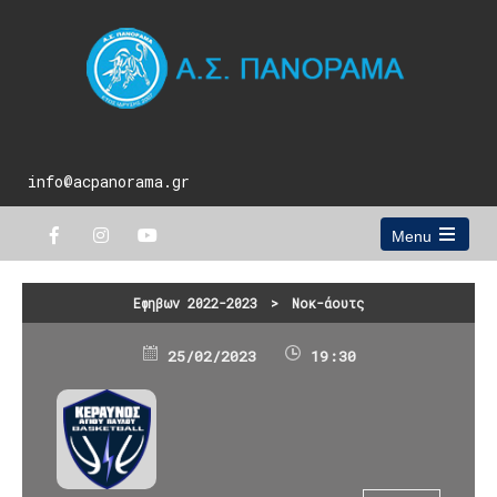
info@acpanorama.gr
Menu
Open
the
main
Εφηβων 2022-2023
>
Νοκ-άουτς
menu
25/02/2023
19:30