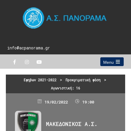
info@acpanorama.gr
Menu
Open
the
main
Εφηβων 2021-2022
>
Προκριματική φάση
>
menu
Αγωνιστική: 16
19/02/2022
19:00
ΜΑΚΕΔΟΝΙΚΟΣ Α.Σ.