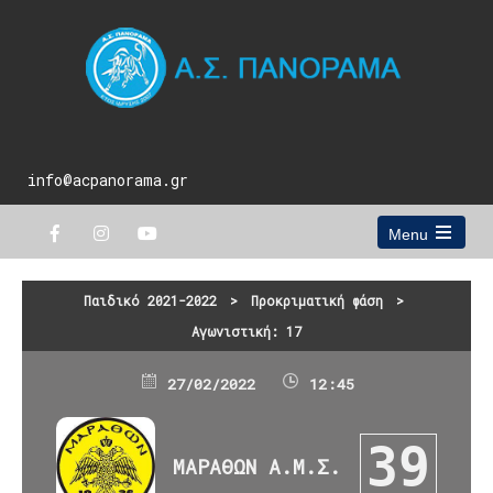
info@acpanorama.gr
Menu
Open
the
main
Παιδικό 2021-2022
>
Προκριματική φάση
>
menu
Αγωνιστική: 17
27/02/2022
12:45
39
ΜΑΡΑΘΩΝ Α.Μ.Σ.