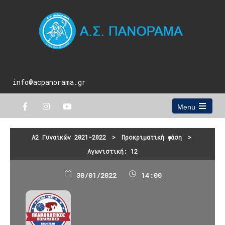
info@acpanorama.gr
Menu
Open
the
main
Α2 Γυναικών 2021-2022
>
Προκριματική φάση
>
menu
Αγωνιστική: 12
30/01/2022
14:00