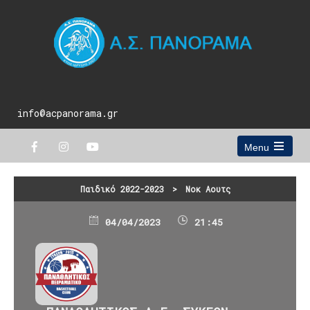
info@acpanorama.gr
Menu
Open
the
main
Παιδικό 2022-2023
>
Νοκ Αουτς
menu
04/04/2023
21:45