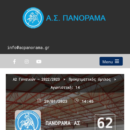
info@acpanorama.gr
Menu
Open
the
main
Α2 Γυναικών – 2022/2023
>
Προκριματικός όμιλος
>
menu
Αγωνιστική: 14
29/01/2023
14:45
62
ΠΑΝΟΡΑΜΑ ΑΣ