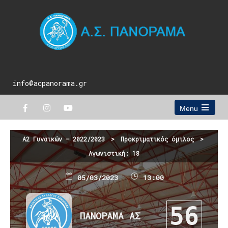
info@acpanorama.gr
Menu
Open
the
main
Α2 Γυναικών – 2022/2023
>
Προκριματικός όμιλος
>
menu
Αγωνιστική: 18
05/03/2023
13:00
56
ΠΑΝΟΡΑΜΑ ΑΣ