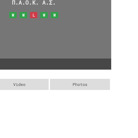
Π.Α.Ο.Κ. Α.Σ.
W
W
L
W
W
Video
Photos