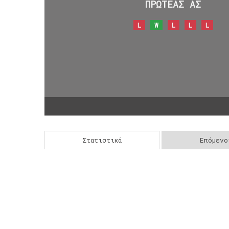
ΠΡΩΤΕΑΣ ΑΣ
L
W
L
L
L
Στατιστικά
Επόμενο
Post
navigation