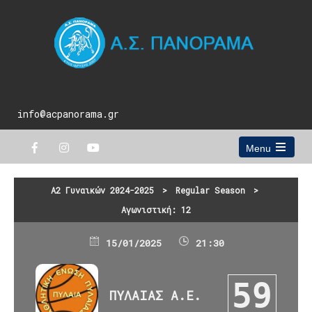
info@acpanorama.gr
Menu
Open
the
main
Α2 Γυναικών 2024-2025
>
Regular Season
>
menu
Αγωνιστική: 12
15/01/2025
21:30
59
ΠΥΛΑΙΑΣ Α.Ε.