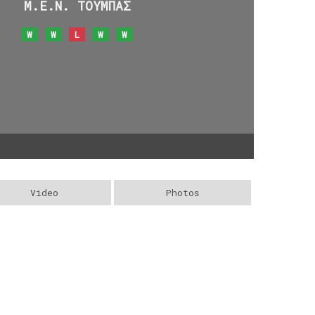
Μ.Ε.Ν. ΤΟΥΜΠΑΣ
W
W
L
W
W
Video
Photos