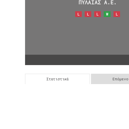
ΠΥΛΑΙΑΣ Α.Ε.
L
L
L
W
L
Στατιστικά
Επόμενο
Post
navigation