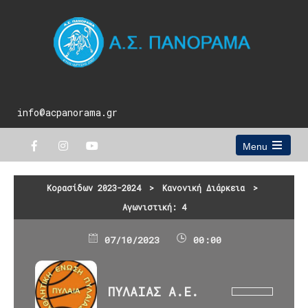
info@acpanorama.gr
Menu
Open
the
main
Κορασίδων 2023-2024
>
Κανονική Διάρκεια
>
menu
Αγωνιστική: 4
07/10/2023
00:00
ΠΥΛΑΙΑΣ Α.Ε.