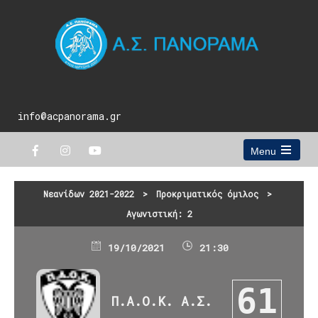
info@acpanorama.gr
Menu
Open
the
main
Νεανίδων 2021-2022
>
Προκριματικός όμιλος
>
menu
Αγωνιστική: 2
19/10/2021
21:30
61
Π.Α.Ο.Κ. Α.Σ.