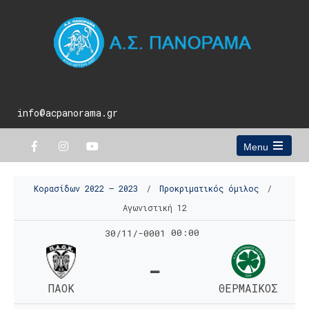
info@acpanorama.gr
Menu
Open
the
main
Κορασίδων 2022 – 2023
/
Προκριματικός όμιλος
/
menu
Αγωνιστική 12
00:00
30/11/-0001
-
ΠΑΟΚ
ΘΕΡΜΑΙΚΟΣ