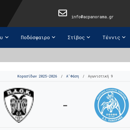
info@acpanorama.gr
ευ
Ποδόσφαιρο
Στίβος
Τέννις
Κορασίδων 2025-2026
/
Α’Φάση
/
Αγωνιστική 9
-