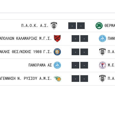
Π.Α.Ο.Κ. Α.Σ.
ΘΕΡΜ
-
-
ΑΠΟΛΛΩΝ ΚΑΛΑΜΑΡΙΑΣ Μ.Γ.Σ.
ΠΑΝ
-
-
ΑΚΛΗΣ ΘΕΣ/ΝΙΚΗΣ 1908 Γ.Σ.
Π.Α
-
-
ΠΑΝΟΡΑΜΑ ΑΣ
Μ.Ε
-
-
ΑΓΕΝΝΗΣΗ Ν. ΡΥΣΙΟΥ Α.Μ.Σ.
Π.Α
-
-