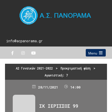
info@acpanorama.gr
Menu
Open
the
main
Α2 Γυναικών 2021-2022
>
Προκριματική φάση
>
menu
Αγωνιστική: 7
28/11/2021
14:00
ΣΚ ΙΕΡΙΣΣΟΣ 99