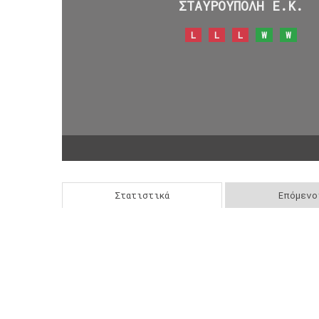
ΣΤΑΥΡΟΥΠΟΛΗ Ε.Κ.
L
L
L
W
W
Στατιστικά
Επόμενο
Post
navigation