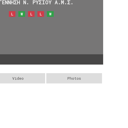
ΓΕΝΝΗΣΗ Ν. ΡΥΣΙΟΥ Α.Μ.Σ.
L
W
L
L
W
Video
Photos