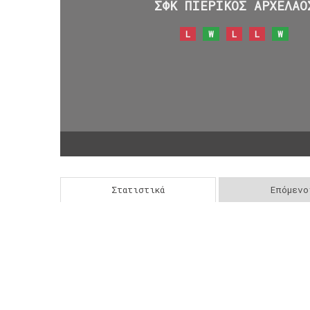
ΣΦΚ ΠΙΕΡΙΚΟΣ ΑΡΧΕΛΑΟ
L
W
L
L
W
Στατιστικά
Επόμενο
Post
navigation