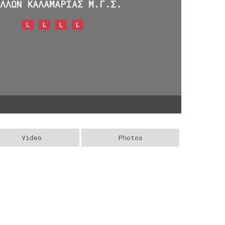
ΟΛΛΩΝ ΚΑΛΑΜΑΡΙΑΣ Μ.Γ.Σ.
L
L
L
L
Video
Photos