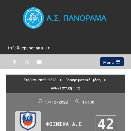
info@acpanorama.gr
Menu
Open
the
main
Εφηβων 2022-2023
>
Προκριματική φάση
>
menu
Αγωνιστική: 12
17/12/2022
15:30
42
ΦΟΙΝΙΚΑ Α.Ε