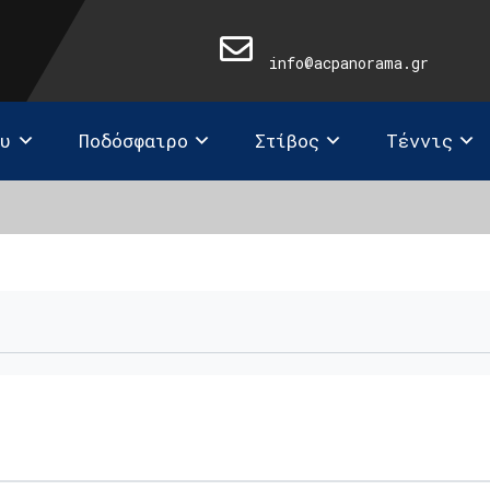
info@acpanorama.gr
ευ
Ποδόσφαιρο
Στίβος
Τέννις