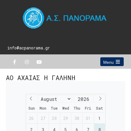
info@acpanorama.gr
Menu
Open
the
ΑΟ ΑΧΑΙΑΣ Η ΓΑΛΗΝΗ
main
menu
Sun
Mon
Tue
Wed
Thu
Fri
Sat
26
27
28
29
30
31
1
2
3
4
5
6
7
8