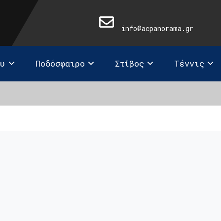
info@acpanorama.gr
ευ
Ποδόσφαιρο
Στίβος
Τέννις