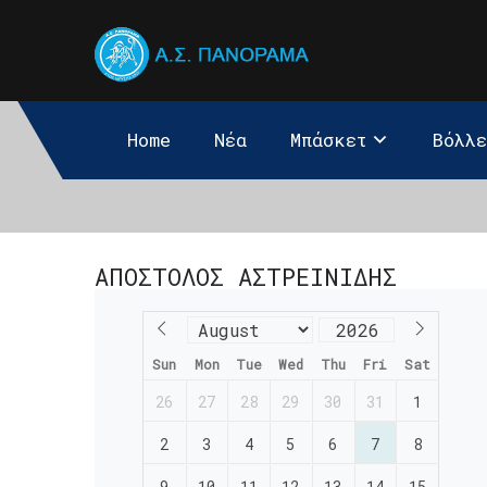
Home
Νέα
Μπάσκετ
Βόλλ
ΑΠΟΣΤΟΛΟΣ ΑΣΤΡΕΙΝΙΔΗΣ
Sun
Mon
Tue
Wed
Thu
Fri
Sat
26
27
28
29
30
31
1
2
3
4
5
6
7
8
9
10
11
12
13
14
15