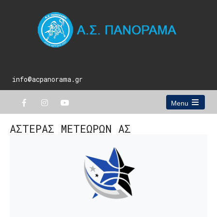
info@acpanorama.gr
Menu
Open
the
ΑΣΤΕΡΑΣ ΜΕΤΕΩΡΩΝ ΑΣ
main
menu