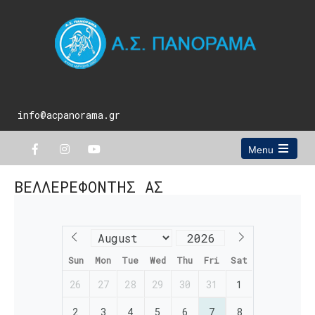
info@acpanorama.gr
Menu
Open
the
ΒΕΛΛΕΡΕΦΟΝΤΗΣ ΑΣ
main
menu
Sun
Mon
Tue
Wed
Thu
Fri
Sat
26
27
28
29
30
31
1
2
3
4
5
6
7
8