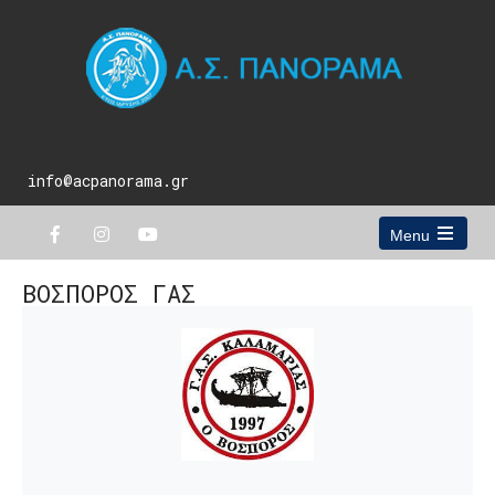
info@acpanorama.gr
Menu
Open
the
ΒΟΣΠΟΡΟΣ ΓΑΣ
main
menu