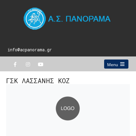
info@acpanorama.gr
Menu
Open
the
ΓΣΚ ΛΑΣΣΑΝΗΣ ΚΟΖ
main
menu