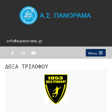
info@acpanorama.gr
Menu
Open
the
ΔΟΞΑ ΤΡΙΛΟΦΟΥ
main
menu