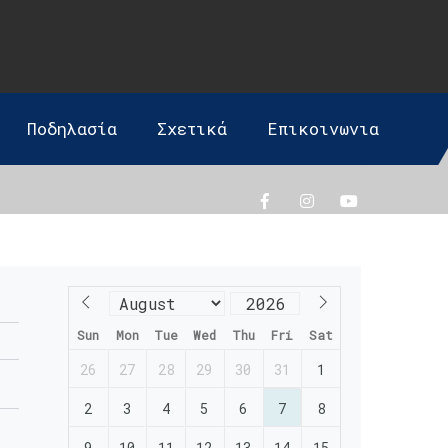
Ποδηλασία
Σχετικά
Επικοινωνια
Sun
Mon
Tue
Wed
Thu
Fri
Sat
26
27
28
29
30
31
1
2
3
4
5
6
7
8
9
10
11
12
13
14
15