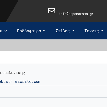
info@acpanorama.gr
ευ
Ποδόσφαιρο
Στίβος
Τέννις
Θεσσαλονίκης
okastr.wixsite.com